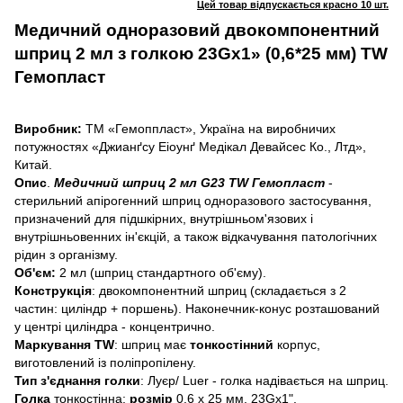
Цей товар відпускається красно 10 шт.
Медичний одноразовий двокомпонентний
шприц 2 мл з голкою 23Gх1» (0,6*25 мм) TW
Гемопласт
Виробник:
ТМ «Гемоппласт», Україна на виробничих
потужностях «Джианґсу Еіоунґ Медікал Девайсес Ко., Лтд»,
Китай.
Опис
.
Медичний шприц 2 мл G23 TW Гемопласт
-
стерильний апірогенний шприц одноразового застосування,
призначений для підшкірних, внутрішньом'язових і
внутрішньовенних ін'єкцій, а також відкачування патологічних
рідин з організму.
Об'єм:
2 мл (шприц стандартного об'єму).
Конструкція
: двокомпонентний шприц (складається з 2
частин: циліндр + поршень). Наконечник-конус розташований
у центрі циліндра - концентрично.
Маркування TW
: шприц має
тонкостінний
корпус,
виготовлений із поліпропілену.
Тип з'єднання голки
: Луєр/ Luer - голка надівається на шприц.
Голка
тонкостінна:
розмір
0,6 х 25 мм, 23Gх1".