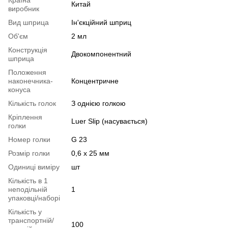
Китай
виробник
Вид шприца
Ін'єкційний шприц
Об'єм
2 мл
Конструкція
Двокомпонентний
шприца
Положення
наконечника-
Концентричне
конуса
Кількість голок
З однією голкою
Кріплення
Luer Slip (насувається)
голки
Номер голки
G 23
Розмір голки
0,6 х 25 мм
Одиниці виміру
шт
Кількість в 1
неподільній
1
упаковці/наборі
Кількість у
транспортній/
100