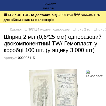
🚚 БЕЗКОШТОВНА доставка від 3 000 грн 💙💛 знижка 10%
для військових та волонтерів
Каталог
ШПРИЦИ медичні одноразові
Шприц 2 мл
Шприц 
Шприц 2 мл (0,6*25 мм) одноразовий
двокомпонентний TW/ Гемопласт, у
коробці 100 шт. (у ящику 3 000 шт)
Артикул:
000008115