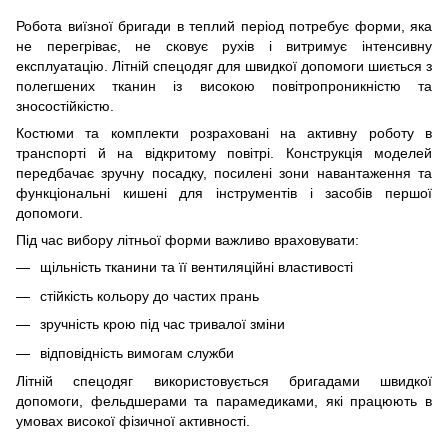
Робота виїзної бригади в теплий період потребує форми, яка
не перегріває, не сковує рухів і витримує інтенсивну
експлуатацію. Літній спецодяг для швидкої допомоги шиється з
полегшених тканин із високою повітропроникністю та
зносостійкістю.
Костюми та комплекти розраховані на активну роботу в
транспорті й на відкритому повітрі. Конструкція моделей
передбачає зручну посадку, посилені зони навантаження та
функціональні кишені для інструментів і засобів першої
допомоги.
Під час вибору літньої форми важливо враховувати:
щільність тканини та її вентиляційні властивості
стійкість кольору до частих прань
зручність крою під час тривалої зміни
відповідність вимогам служби
Літній спецодяг використовується бригадами швидкої
допомоги, фельдшерами та парамедиками, які працюють в
умовах високої фізичної активності.