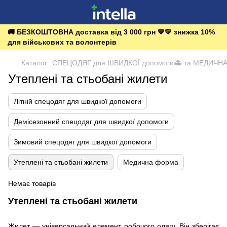
🚚 БЕЗКОШТОВНА доставка від 3 000 грн 💙💛 знижка 10%
для військових та волонтерів
Каталог
СПЕЦОДЯГ для ШВИДКОЇ допомоги🚑 та МЕДИЧН
Утеплені та стьобані жилети
Літній спецодяг для швидкої допомоги
Демісезонний спецодяг для швидкої допомоги
Зимовий спецодяг для швидкої допомоги
Утеплені та стьобані жилети
Медична форма
Немає товарів
Утеплені та стьобані жилети
Жилет — універсальний елемент робочого одягу. Він зберігає