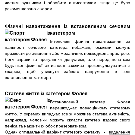
чистим рушником і обробити антисептиком, якщо це було
рекомендовано лікарем.
Фізичні навантаження із встановленим сечовим
катетером
Інтенсивні фізичні навантаження за
наявності сечового катетера небажані, оскільки можуть
призвести до зміщення або механічних пошкоджень пристрою.
Легкі вправи та прогулянки допустимі, але перед початком
будь-якої фізичної активності важливо проконсультуватися з
лікарем, щоб уникнути зайвого напруження в зоні
встановлення катетера.
Статеве життя із катетером Фолея
Встановлений катетер Фолея
перешкоджає повноцінному статевому
життю. У окремих випадках все ж можлива статева активність,
наприклад, чоловіки можуть скласти катетер вздовж свого
пеніса та накрити їх обох презервативом.
Однак оптимальний варіант статевого контакту -
видалення