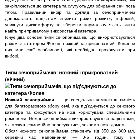
закріплюються до катетера та слугують для збирання сечі поза
тілом. Правильний вибір та догляд за сечоприймачем
допомагають пацієнтам знизити ризик розвитку інфекцій,
уникнути дискомфорту та зберегти нормальну якість життя
навіть при тривалому використанні катетера.
Існує два основні типи сечоприймачів, що використовуються
разом із катетером Фолея: ножний та прикроватний. Кожен із
них має свої особливості, які необхідно враховувати при
виборі.
Типи сечоприймачів: ножний і прикроватний
(нічний)
Ножний сечоприймач
— це спеціальна компактна ємність
для багаторазового збору сечі, яка під’єднується до сечового
катетера та фіксується на нозі користувача спеціальними
ременями. Ножні сечоприймачі використовуються пацієнтами,
які можуть самостійно пересуватися, зокрема поза домом.
Обсяг ножного сечоприймача становить від 350 до 800 мл,
середній час наповнення — 3-6 годин, тому він