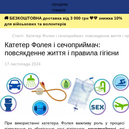
🚚 БЕЗКОШТОВНА доставка від 3 000 грн 💙💛 знижка 10%
для військових та волонтерів
Статті
Катетер Фолея і сечоприймач: повсякденне життя і пра
Катетер Фолея і сечоприймач:
повсякденне життя і правила гігієни
17 листопада 2024
При використанні
катетера Фолея
важливу роль у процесі
відведення та зберігання сечі відіграють
сечоприймачі
, які