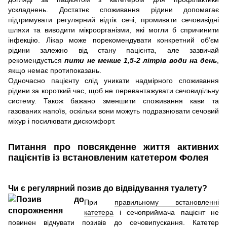
ускладнень. Достатнє споживання рідини допомагає
підтримувати регулярний відтік сечі, промивати сечовивідні
шляхи та виводити мікроорганізми, які могли б спричинити
інфекцію. Лікар може порекомендувати конкретний об’єм
рідини залежно від стану пацієнта, але зазвичай
рекомендується
пити не менше 1,5-2 літрів води на день
,
якщо немає протипоказань.
Одночасно пацієнту слід уникати надмірного споживання
рідини за короткий час, щоб не перевантажувати сечовидільну
систему. Також бажано зменшити споживання кави та
газованих напоїв, оскільки вони можуть подразнювати сечовий
міхур і посилювати дискомфорт.
Питання про повсякденне життя активних
пацієнтів із встановленим катетером Фолея
Чи є регулярний позив до відвідування туалету?
При
правильному встановленні
катетера
і сечоприймача пацієнт не
повинен відчувати позивів до сечовипускання. Катетер