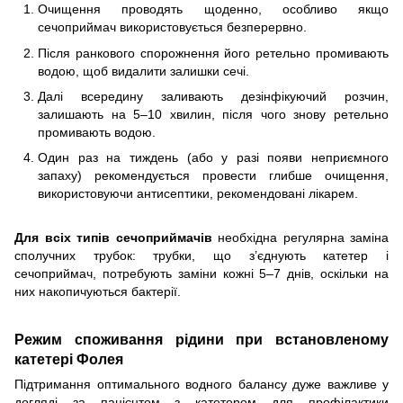
Очищення проводять щоденно, особливо якщо
сечоприймач використовується безперервно.
Після ранкового спорожнення його ретельно промивають
водою, щоб видалити залишки сечі.
Далі всередину заливають дезінфікуючий розчин,
залишають на 5–10 хвилин, після чого знову ретельно
промивають водою.
Один раз на тиждень (або у разі появи неприємного
запаху) рекомендується провести глибше очищення,
використовуючи антисептики, рекомендовані лікарем.
Для всіх типів сечоприймачів
необхідна регулярна заміна
сполучних трубок: трубки, що з’єднують катетер і
сечоприймач, потребують заміни кожні 5–7 днів, оскільки на
них накопичуються бактерії.
Режим споживання рідини при встановленому
катетері Фолея
Підтримання оптимального водного балансу дуже важливе у
догляді за пацієнтом з катетером для профілактики