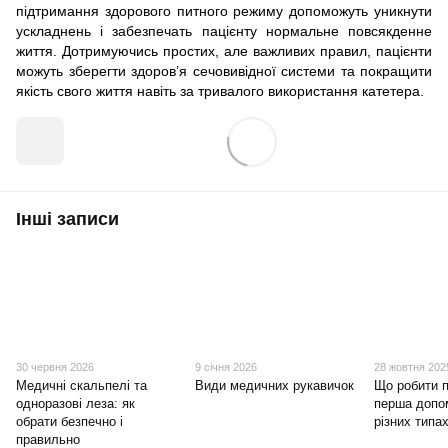
підтримання здорового питного режиму допоможуть уникнути
ускладнень і забезпечать пацієнту нормальне повсякденне
життя. Дотримуючись простих, але важливих правил, пацієнти
можуть зберегти здоров’я сечовивідної системи та покращити
якість свого життя навіть за тривалого використання катетера.
Інші записи
30 червня 2026
9 січня 2026
28 жовтня 202
Медичні скальпелі та
Види медичних рукавичок
Що робити п
одноразові леза: як
перша допо
обрати безпечно і
різних типах
правильно