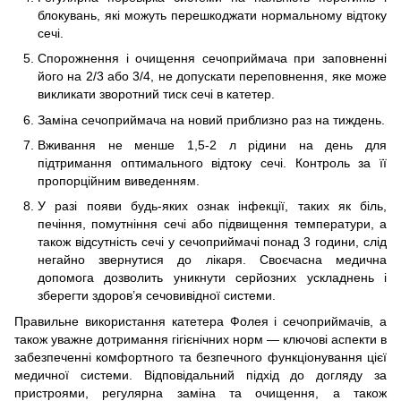
блокувань, які можуть перешкоджати нормальному відтоку
сечі.
Спорожнення і очищення сечоприймача при заповненні
його на 2/3 або 3/4, не допускати переповнення, яке може
викликати зворотний тиск сечі в катетер.
Заміна сечоприймача на новий приблизно раз на тиждень.
Вживання не менше 1,5-2 л рідини на день для
підтримання оптимального відтоку сечі. Контроль за її
пропорційним виведенням.
У разі появи будь-яких ознак інфекції, таких як біль,
печіння, помутніння сечі або підвищення температури, а
також відсутність сечі у сечоприймачі понад 3 години, слід
негайно звернутися до лікаря. Своєчасна медична
допомога дозволить уникнути серйозних ускладнень і
зберегти здоров’я сечовивідної системи.
Правильне використання катетера Фолея і сечоприймачів, а
також уважне дотримання гігієнічних норм — ключові аспекти в
забезпеченні комфортного та безпечного функціонування цієї
медичної системи. Відповідальний підхід до догляду за
пристроями, регулярна заміна та очищення, а також