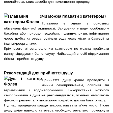
послаблювальних засобів для полегшення процесу.
Чи можна плавати з катетером?
Плавання є одним з основних
обмежень фізичної активності. Занурення у воду, особливо у
басейни або природні водойми, підвищує ризик інфікування
через трубку катетера, оскільки вода може містити бактерії та
інші мікроорганізми.
Крім цього, зі встановленим катетером не можна приймати
ванну, відвідувати баню, сауну. Найкращий спосіб підтримання
гігієни - прийняття душу.
Рекомендації для прийняття душу
Прийняття душу краще проводити з
нічним сечоприймачем, оскільки він
герметичний і водонепроникний. Використання ножного
сечоприймача в душі не рекомендується, оскільки намокають
фіксуючі ремені, а їх висихання потребує досить багато часу.
Під час процедури краще використовувати м’яке мило. Після
душу шкіру навколо катетера необхідно ретельно промокнути