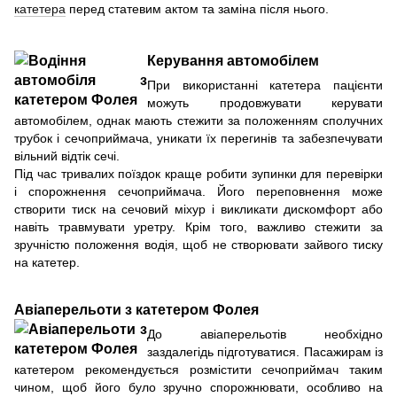
катетера
перед статевим актом та заміна після нього.
Керування автомобілем
При використанні катетера пацієнти
можуть продовжувати керувати
автомобілем, однак мають стежити за положенням сполучних
трубок і сечоприймача, уникати їх перегинів та забезпечувати
вільний відтік сечі.
Під час тривалих поїздок краще робити зупинки для перевірки
і спорожнення сечоприймача. Його переповнення може
створити тиск на сечовий міхур і викликати дискомфорт або
навіть травмувати уретру. Крім того, важливо стежити за
зручністю положення водія, щоб не створювати зайвого тиску
на катетер.
Авіаперельоти з катетером Фолея
До авіаперельотів необхідно
заздалегідь підготуватися. Пасажирам із
катетером рекомендується розмістити сечоприймач таким
чином, щоб його було зручно спорожнювати, особливо на