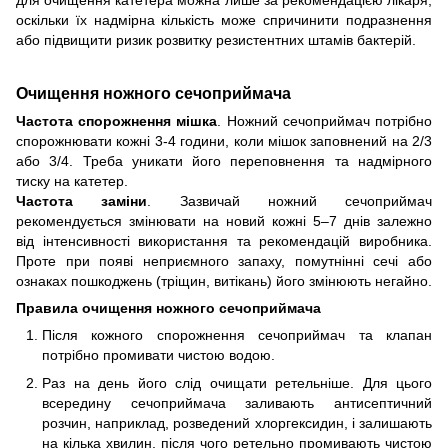
оскільки їх надмірна кількість може спричинити подразнення
або підвищити ризик розвитку резистентних штамів бактерій.
Очищення ножного сечоприймача
Частота спорожнення мішка
. Ножний сечоприймач потрібно
спорожнювати кожні 3-4 години, коли мішок заповнений на 2/3
або 3/4. Треба уникати його переповнення та надмірного
тиску на катетер.
Частота заміни
. Зазвичай ножний сечоприймач
рекомендується змінювати на новий кожні 5–7 днів залежно
від інтенсивності використання та рекомендацій виробника.
Проте при появі неприємного запаху, помутнінні сечі або
ознаках пошкоджень (тріщин, витікань) його змінюють негайно.
Правила очищення ножного сечоприймача
Після кожного спорожнення сечоприймач та клапан
потрібно промивати чистою водою.
Раз на день його слід очищати ретельніше. Для цього
всередину сечоприймача заливають антисептичний
розчин, наприклад, розведений хлоргексидин, і залишають
на кілька хвилин, після чого ретельно промивають чистою