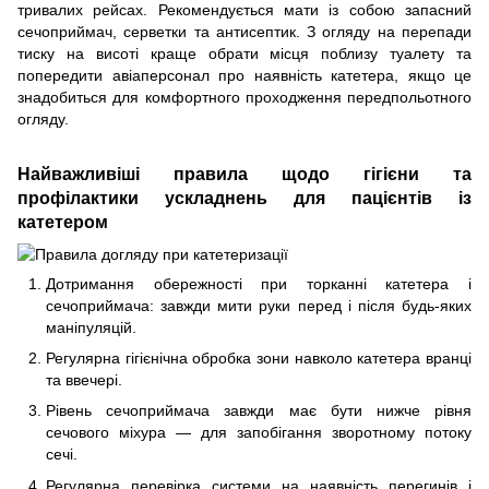
тривалих рейсах. Рекомендується мати із собою запасний
сечоприймач, серветки та антисептик. З огляду на перепади
тиску на висоті краще обрати місця поблизу туалету та
попередити авіаперсонал про наявність катетера, якщо це
знадобиться для комфортного проходження передпольотного
огляду.
Найважливіші правила щодо гігієни та
профілактики ускладнень для пацієнтів із
катетером
Дотримання обережності при торканні катетера і
сечоприймача: завжди мити руки перед і після будь-яких
маніпуляцій.
Регулярна гігієнічна обробка зони навколо катетера вранці
та ввечері.
Рівень сечоприймача завжди має бути нижче рівня
сечового міхура — для запобігання зворотному потоку
сечі.
Регулярна перевірка системи на наявність перегинів і