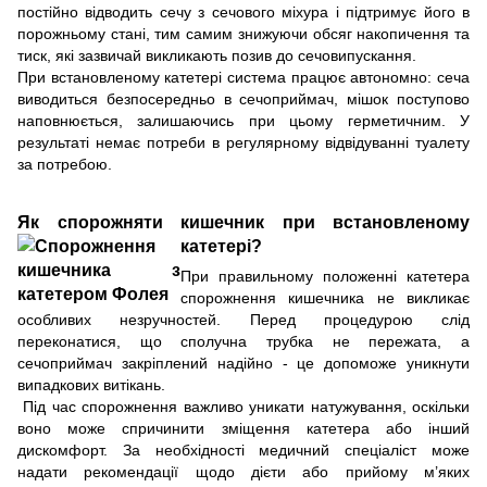
постійно відводить сечу з сечового міхура і підтримує його в
порожньому стані, тим самим знижуючи обсяг накопичення та
тиск, які зазвичай викликають позив до сечовипускання.
При встановленому катетері система працює автономно: сеча
виводиться безпосередньо в сечоприймач, мішок поступово
наповнюється, залишаючись при цьому герметичним. У
результаті немає потреби в регулярному відвідуванні туалету
за потребою.
Як спорожняти кишечник при встановленому
катетері?
При правильному положенні катетера
спорожнення кишечника не викликає
особливих незручностей. Перед процедурою слід
переконатися, що сполучна трубка не пережата, а
сечоприймач закріплений надійно - це допоможе уникнути
випадкових витікань.
Під час спорожнення важливо уникати натужування, оскільки
воно може спричинити зміщення катетера або інший
дискомфорт. За необхідності медичний спеціаліст може
надати рекомендації щодо дієти або прийому м’яких