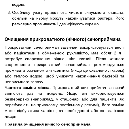
водою.
Особливу увагу приділяють чистоті випускного клапана,
оскільки на ньому можуть накопичуватися бактерії. Його
регулярно промивають і дезінфікують окремо.
Очищення прикроватного (нічного) сечоприймача
Прикроватний сечоприймач зазвичай використовується вночі
або пацієнтами з обмеженою рухливістю, має обсяг 2 л і
потребує спорожнення рідше, ніж ножний. Після кожного
спорожнення прикроватний сечоприймач рекомендується
промивати розчином антисептика (якщо це схвалено лікарем)
або теплою водою, щоб уникнути накопичення бактерій та
неприємного запаху.
Частота заміни мішка.
Прикроватний сечоприймач зазвичай
змінюють раз на тиждень. Якщо він використовується
безперервно (наприклад, у стаціонарі або для пацієнтів, які
перебувають на тривалому постільному режимі), його заміна
може відбуватися частіше, за необхідності або за вказівкою
лікаря.
Правила очищення нічного сечоприймача