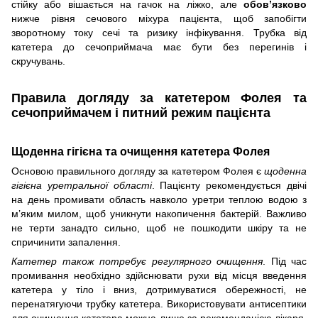
стійку або вішається на гачок на ліжко, але
обов’язково
нижче рівня сечового міхура пацієнта, щоб запобігти
зворотному току сечі та ризику інфікування. Трубка від
катетера до сечоприймача має бути без перегинів і
скручувань.
Правила догляду за катетером Фолея та
сечоприймачем і питний режим пацієнта
Щоденна гігієна та очищення катетера Фолея
Основою правильного догляду за катетером Фолея є
щоденна
гігієна уретральної області
. Пацієнту рекомендується двічі
на день промивати область навколо уретри теплою водою з
м’яким милом, щоб уникнути накопичення бактерій. Важливо
не терти занадто сильно, щоб не пошкодити шкіру та не
спричинити запалення.
Катетер також потребує регулярного очищення
. Під час
промивання необхідно здійснювати рухи від місця введення
катетера у тіло і вниз, дотримуватися обережності, не
перенатягуючи трубку катетера. Використовувати антисептики
для очищення катетера можна лише за рекомендацією лікаря,