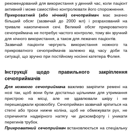
рекомендований для використання у денний час, коли пацієнт
активний і може самостійно контролювати його спорожнення.
Прикроватний (або нічний) сечоприймач
має значно
більший обсяг (зазвичай до 2000 мл) і розрахований на
тривале накопичення сечі. Великий обсяг прикроватного
сечоприймача не потребує частого контролю, тому він зручний
для нічного використання, а також для лежачих пацієнтів.
Зазвичай пацієнти чергують використання ножного та
прикроватного сечоприймачів залежно від часу доби та
ситуації, що зручно при постійному носінні катетера Фолея.
Інструкції щодо правильного закріплення
сечоприймачів
Для ножного сечоприймача
важливо закріпити ремені на
нозі так, щоб вони були достатньо щільними для утримання
пристрою на місці, але не здавлювали шкіру і не
перешкоджали кровообігу. Сечоприймач зазвичай кріпиться на
стегні або трохи нижче коліна, щоб не обмежувати рух, не
спричиняти надмірного натягу чи дискомфорту і уникати
перегинів трубок.
Прикроватний сечоприймач
встановлюється на спеціальну